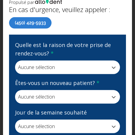
hygiéniques et des traitements au fluor, ainsi que des
Propulsé par
En cas d'urgence, veuillez appeler :
services de chirurgie buccale, tels que des
extractions des dents de sagesse, des greffes
(450) 429-5933
osseuses, et des frénectomies.
Avec des rendez-vous disponibles pour les familles,
Quelle est la raison de votre prise de
une aire de jeux pour les enfants, et bien plus
rendez-vous?
*
encore, nous mettons tout en œuvre dans notre
clinique pour répondre à vos attentes.
PRENDRE RENDEZ-VOUS
Êtes-vous un nouveau patient?
*
Jour de la semaine souhaité