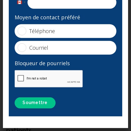
Mardi:
08h00 à 17h00
Canada
Mercredi:
08h00 à 19h00
+1
Moyen de contact préféré
Jeudi:
08h00 à 17h00
Vendredi:
09h00 à 15h00
Téléphone
Samedi:
Fermé
Dimanche:
Fermé
Courriel
Adresse
Bloqueur de pourriels
235 Chem. de la Beauce
Beauharnois
QC
J6N 2N5
CA
Formulaire pour les nouveaux
patients