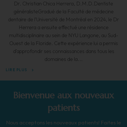
Dr. Christian Chica Herrera, D.M.D.Dentiste
 à
généralisteGradué de la Faculté de médecine
un
t
dentaire de l’Université de Montréal en 2024, le Dr
r
aux
Herrera a ensuite effectué une résidence
multidisciplinaire au sein de NYU Langone, au Sud-
l'
Dr
Ouest de la Floride. Cette expérience lui a permis
d’approfondir ses connaissances dans tous les
domaines de la
LI
LIRE PLUS
Bienvenue aux nouveaux
patients
Nous acceptons les nouveaux patients! Faites le