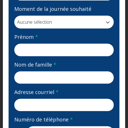
Moment de la journée souhaité
Prénom
*
Nom de famille
*
Appelez notre clinique
Adresse courriel
*
APPELEZ LE
(613) 938-8484
Numéro de téléphone
*
Heures d'ouverture