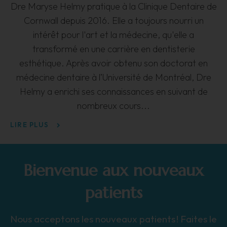
Dre Maryse Helmy pratique à la Clinique Dentaire de
s
Cornwall depuis 2016. Elle a toujours nourri un
n
intérêt pour l'art et la médecine, qu'elle a
d
ll
transformé en une carrière en dentisterie
esthétique. Après avoir obtenu son doctorat en
un
médecine dentaire à l’Université de Montréal, Dre
a
Helmy a enrichi ses connaissances en suivant de
nombreux cours
LI
LIRE PLUS
Bienvenue aux nouveaux
patients
Nous acceptons les nouveaux patients ! Faites le